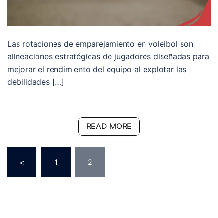
Las rotaciones de emparejamiento en voleibol son
alineaciones estratégicas de jugadores diseñadas para
mejorar el rendimiento del equipo al explotar las
debilidades […]
READ MORE
Posts
<
1
2
pagination