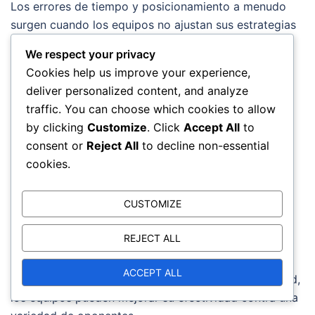
Los errores de tiempo y posicionamiento a menudo
surgen cuando los equipos no ajustan sus estrategias
según el comportamiento del oponente. Los
We respect your privacy
entrenadores deben enfatizar la importancia de la
Cookies help us improve your experience,
flexibilidad y alentar a los jugadores a leer el juego a
deliver personalized content, and analyze
medida que se desarrolla. Esta adaptabilidad puede
traffic. You can choose which cookies to allow
marcar una diferencia significativa en situaciones de
by clicking
Customize
. Click
Accept All
to
alta presión.
consent or
Reject All
to decline non-essential
cookies.
Además, los equipos deben practicar varios
escenarios que podrían encontrar contra diferentes
CUSTOMIZE
oponentes. Esta preparación puede incluir ejercicios
que simulen condiciones específicas de partidos,
REJECT ALL
permitiendo a
los jugadores
sentirse cómodos
ajustando su posicionamiento y estrategias sobre la
ACCEPT ALL
marcha. Al fomentar una mentalidad de adaptabilidad,
los equipos pueden mejorar su efectividad contra una