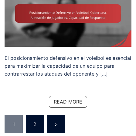
El posicionamiento defensivo en el voleibol es esencial
para maximizar la capacidad de un equipo para
contrarrestar los ataques del oponente y […]
READ MORE
Posts
1
2
>
pagination