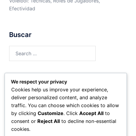
Voleibol: Técnicas, Roles de Jugadores,
Efectividad
Buscar
Search
for:
We respect your privacy
Archivo
Cookies help us improve your experience,
deliver personalized content, and analyze
February 2026
traffic. You can choose which cookies to allow
by clicking
Customize
. Click
Accept All
to
January 2026
consent or
Reject All
to decline non-essential
cookies.