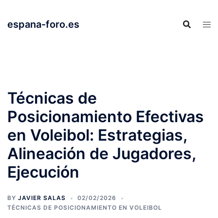
Skip
to
espana-foro.es
content
Técnicas de
Posicionamiento Efectivas
en Voleibol: Estrategias,
Alineación de Jugadores,
Ejecución
BY
JAVIER SALAS
02/02/2026
TÉCNICAS DE POSICIONAMIENTO EN VOLEIBOL