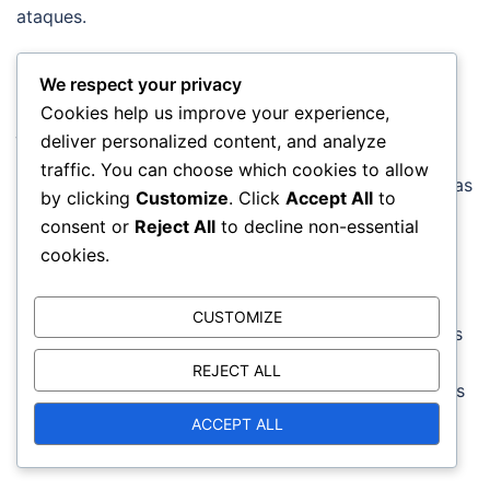
ataques.
Otro error frecuente es descuidar ajustar las
We respect your privacy
posiciones según la trayectoria del balón. Los
Cookies help us improve your experience,
jugadores deben anticipar hacia dónde irá el balón y
deliver personalized content, and analyze
posicionarse en consecuencia. No hacerlo puede
traffic. You can choose which cookies to allow
resultar en oportunidades perdidas para hacer jugadas
by clicking
Customize
. Click
Accept All
to
o defenderse contra ataques.
consent or
Reject All
to decline non-essential
cookies.
Importancia de la comunicación
La comunicación efectiva es vital para un
CUSTOMIZE
posicionamiento exitoso en el voleibol. Los jugadores
deben hablar constantemente entre sí sobre sus
REJECT ALL
ubicaciones e intenciones. Las señales verbales claras
pueden ayudar a evitar confusiones y asegurar que
ACCEPT ALL
todos estén alineados en sus movimientos.