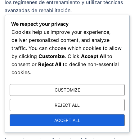
los regímenes de entrenamiento y utilizar técnicas
avanzadas de rehabilitación.
We respect your privacy
En la Serie A italiana, los equipos han adoptado
Cookies help us improve your experience,
un sistema
de rotación
que permite transiciones
deliver personalized content, and analyze
fluidas cuando un jugador está lesionado.
traffic. You can choose which cookies to allow
La AVP se ha centrado en programas de
by clicking
Customize
. Click
Accept All
to
prevención de lesiones que enfatizan el
consent or
Reject All
to decline non-essential
entrenamiento de fuerza y la flexibilidad para
cookies.
reducir el riesgo de lesiones comunes.
Los estudios de caso muestran que los equipos
CUSTOMIZE
que priorizan la comunicación y el apoyo entre
los jugadores tienden a recuperarse más
REJECT ALL
rápidamente de las lesiones.
ACCEPT ALL
Lecciones aprendidas de equipos
universitarios