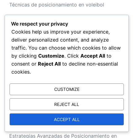
Técnicas de posicionamiento en voleibol
We respect your privacy
Publicaciones recientes
Cookies help us improve your experience,
deliver personalized content, and analyze
traffic. You can choose which cookies to allow
Dinámicas de Posicionamiento del Equipo en
by clicking
Customize
. Click
Accept All
to
Voleibol: Interacciones, Comunicación, Efectividad
consent or
Reject All
to decline non-essential
Escenarios de Juego Defensivo en Voleibol:
cookies.
Ajustes, Posicionamiento de Jugadores,
Estrategias
CUSTOMIZE
Posicionamiento Rotacional en Voleibol: Ajustes,
REJECT ALL
Movimiento de Jugadores, Escenarios de Juego
Estrategias defensivas: Formaciones,
ACCEPT ALL
Posicionamiento de jugadores, Efectividad
Estrategias Avanzadas de Posicionamiento en