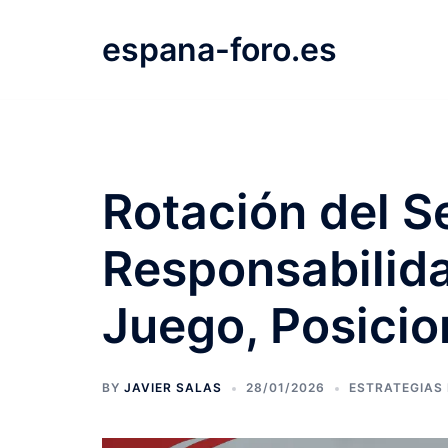
Skip
to
espana-foro.es
content
Rotación del Se
Responsabilid
Juego, Posici
BY
JAVIER SALAS
28/01/2026
ESTRATEGIAS