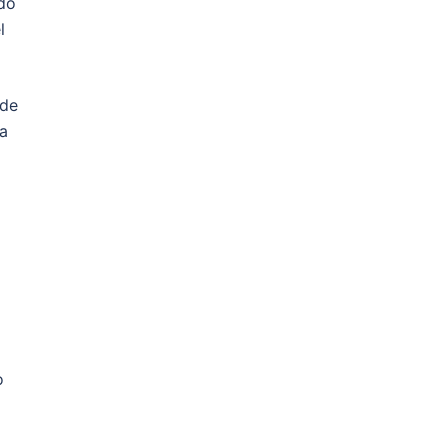
ido
l
 de
va
a
o