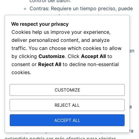
control del balón.
Contras: Requiere un tiempo preciso, puede
ser menos efectiva en pases largos.
We respect your privacy
Idoneidad situacional de las formaciones
Cookies help us improve your experience,
deliver personalized content, and analyze
La idoneidad de una formación ofensiva a menudo
traffic. You can choose which cookies to allow
depende de la situación del juego, como la posición en
by clicking
Customize
. Click
Accept All
to
el campo, el tiempo restante y las fortalezas de
consent or
Reject All
to decline non-essential
ambos equipos. Por ejemplo, un equipo puede optar
cookies.
por una formación extendida cuando necesita anotar
rápidamente, mientras que una formación de poder
CUSTOMIZE
puede ser más adecuada para consumir el tiempo.
REJECT ALL
En situaciones de corto yardaje, formaciones como la
formación I pueden ser ventajosas debido a su
ACCEPT ALL
capacidad para atravesar líneas defensivas. Por el
contrario, en un ejercicio de dos minutos, una ofensiva
extendida podría ser más efectiva para rápidas