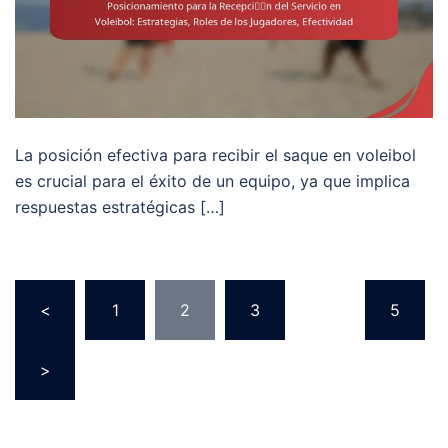
La posición efectiva para recibir el saque en voleibol
es crucial para el éxito de un equipo, ya que implica
respuestas estratégicas […]
Posts
<
1
2
3
…
5
pagination
>